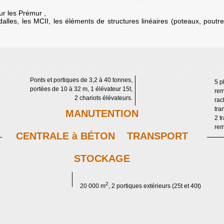
ur les Prémur ,
édalles, les MCII, les éléments de structures linéaires (poteaux, poutr
Ponts et portiques de 3,2 à 40 tonnes,
5 p
portées de 10 à 32 m, 1 élévateur 15t,
rem
2 chariots élévateurs.
rac
tra
MANUTENTION
2 t
rem
CENTRALE à BÉTON TRANSPORT
STOCKAGE
2
20 000 m
, 2 portiques extérieurs (25t et 40t)