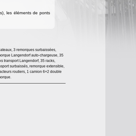
es), les éléments de ponts
lateaux, 3 remorques surbaissées,
orque Langendorf auto-chargeuse, 35
ks transport Langendorf, 35 racks,
nsport surbaissés, remorque extensible,
racteurs routiers, 1 camion 6×2 double
orque.