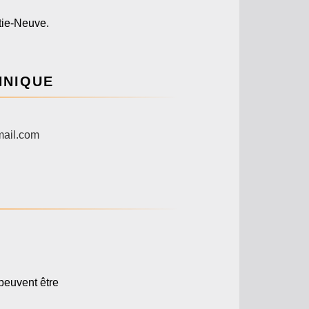
tie-Neuve.
HNIQUE
ail.com
 peuvent être