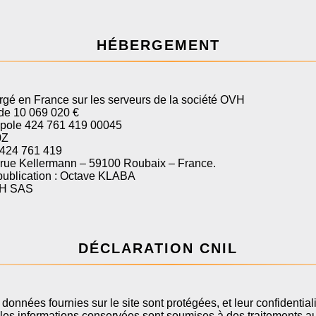
HÉBERGEMENT
ergé en France sur les serveurs de la société OVH
de 10 069 020 €
opole 424 761 419 00045
0Z
 424 761 419
2 rue Kellermann – 59100 Roubaix – France.
 publication : Octave KLABA
VH SAS
DÉCLARATION CNIL
onnées fournies sur le site sont protégées, et leur confidentiali
les informations conservées sont soumises à des traitements a