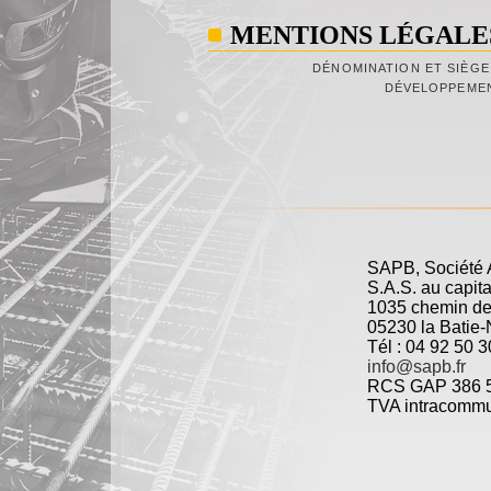
MENTIONS LÉGALE
DÉNOMINATION ET SIÈGE
DÉVELOPPEME
SAPB, Société A
S.A.S. au capit
1035 chemin de
05230 la Batie
Tél : 04 92 50 3
info@sapb.fr
RCS GAP 386 5
TVA intracommu