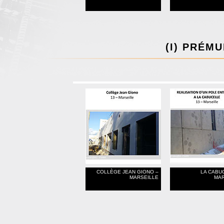
(I) PRÉMU
COLLÈGE JEAN GIONO –
LA CABU
MARSEILLE
MAR